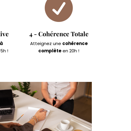

ive
4 - Cohérence Totale
 à
Atteignez une
cohérence
5h !
complète
en 20h !