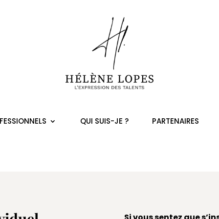
rbal Rem
FESSIONNELS
QUI SUIS-JE ?
PARTENAIRES
viduel
Si vous sentez que s’ins