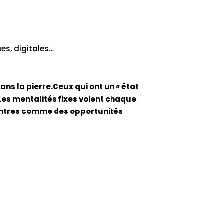
es, digitales…
dans la pierre.Ceux qui ont un « état
Les mentalités fixes voient chaque
contres comme des opportunités